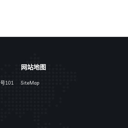
网站地图
号101
SiteMap