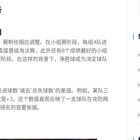
析
用
队，赛制也相应调整。在小组赛阶段，每组4队进
直接晋级淘汰赛，此外还有8个成绩最好的小组
赛阶段。在这样的背景下，净胜球成为决定球队
进球数”减去“总失球数”的差值。例如，某队三
就是+3。这个数值直观反映了一支球队在攻防两
排名的首要依据。