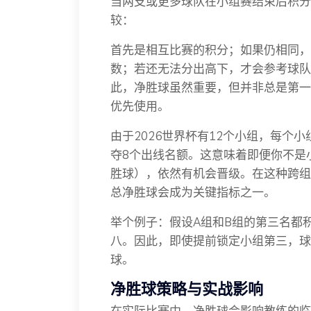
当两支或更多球队在小组赛结束后积分
较：
首先是相互比赛的积分；如果仍相同，
数；若还无法分出高下，才会参考球队
此，净胜球虽然重要，但并非总是第
优先使用。
由于2026世界杯有12个小组，每个
夺8个出线名额。这意味着即便你不是
胜球），依然有机会晋级。在这种跨组
总净胜球会成为关键指标之一。
举个例子：假设A组和B组的第三名都
八。因此，即使提前锁定小组第三，球
球。
净胜球策略与实战影响
在实际比赛中，净胜球会影响教练的临