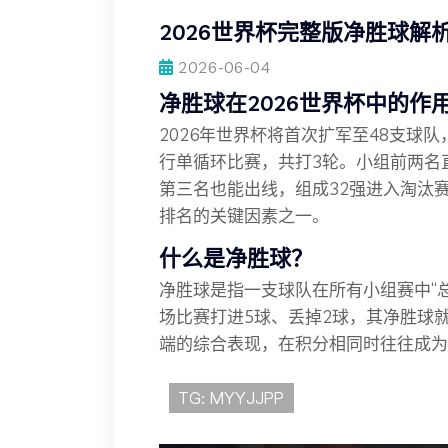
2026世界杯完整版净胜球解
2026-06-04
净胜球在2026世界杯中的作
2026年世界杯将首次扩军至48支球
行单循环比赛，共打3轮。小组前两名
第三名也能出线，组成32强进入淘汰
排名的关键因素之一。
什么是净胜球？
净胜球是指一支球队在所有小组赛中“总
场比赛打进5球、丢掉2球，其净胜球
端的综合表现，在积分相同时往往成为