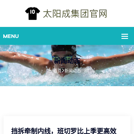
新闻动态
首页
新闻动态
挡拆牵制内线，班切罗比上季更高效