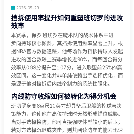
2026-05-29
挡拆使用率提升如何重塑班切罗的进攻
效率
本赛季，保罗·班切罗在魔术队的战术体系中进一
步向持球核心倾斜，其挡拆使用频率显著上升。根
据NBA官方数据追踪，他每场作为挡拆持球人发起
进攻的回合数较上赛季增长近30%，而每回合得分
效率从0.98分提升至1.07分，进入联盟前25%的高
效区间。这一变化并非单纯依赖出手选择优化，而
是源于他对挡拆后内线牵制力的系统性强化。
内线防守收缩如何被转化为得分机会
班切罗身高6英尺10英寸却具备后卫般的控球与决
策能力，这使他在高位持球时天然形成错位威胁。
当对手选择换防，他可直接强吃体型较小的后卫；
若对方选择沉退或夹击，则其阅读防守的能力迅速