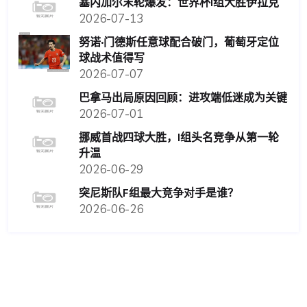
塞内加尔末轮爆发：世界杯I组大胜伊拉克
2026-07-13
努诺·门德斯任意球配合破门，葡萄牙定位
球战术值得写
2026-07-07
巴拿马出局原因回顾：进攻端低迷成为关键
2026-07-01
挪威首战四球大胜，I组头名竞争从第一轮
升温
2026-06-29
突尼斯队F组最大竞争对手是谁？
2026-06-26