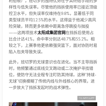
利伯顿），班切罗的独特优势在于其终结手段的多
样性与低失误率。尽管他的挡拆使用率已接近顶级
控卫水平，但失误率仅维持在9.8%，显著低于同
类型球员平均12.5%的水平。这得益于他减少高风
险突破，转而更多依赖中距离急停跳投与抛投
——这两项技术
太阳成集团官网
在挡拆后使用占
比合计达41%，命中率分别达48.7%和55.2%。相
较之下，上赛季他更依赖强突篮下，面对协防时易
陷入包夹导致失误。
此外，班切罗的无球意识也在进化。当不主导挡拆
时，他频繁通过底线交叉跑动或二次掩护寻找错
位，使防守无法全程专注盯防其持球。这种“持球-
无球”切换模糊了传统内线与外线核心的界限，进
一步放大了挡拆发起时的战术弹性。