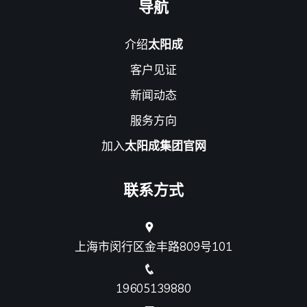
导航
介绍
太阳成
客户见证
新闻动态
服务方向
加入
太阳成集团官网
联系方式
上海市闵行区金丰路809号101
19605139880