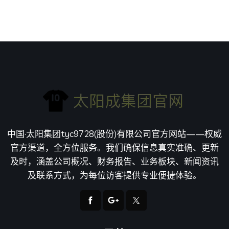
中国·太阳集团tyc9728(股份)有限公司官方网站——权威
官方渠道，全方位服务。我们确保信息真实准确、更新
及时，涵盖公司概况、财务报告、业务板块、新闻资讯
及联系方式，为每位访客提供专业便捷体验。