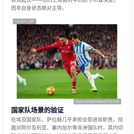
而非自身状态绝对主导。
国家队场景的验证
在埃及国家队，萨拉赫几乎承担全部进攻职责，但
面对阿尔及利亚、塞内加尔等非洲强队时，其内切