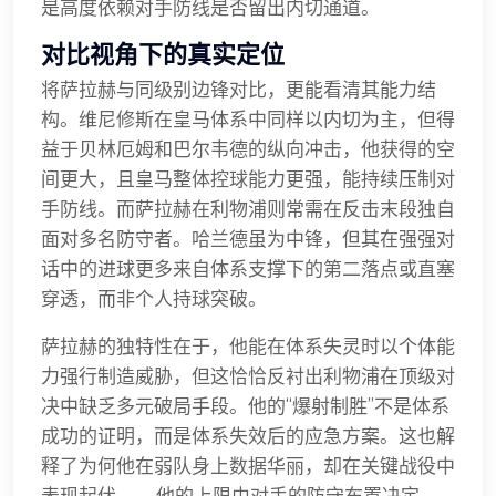
是高度依赖对手防线是否留出内切通道。
对比视角下的真实定位
将萨拉赫与同级别边锋对比，更能看清其能力结
构。维尼修斯在皇马体系中同样以内切为主，但得
益于贝林厄姆和巴尔韦德的纵向冲击，他获得的空
间更大，且皇马整体控球能力更强，能持续压制对
手防线。而萨拉赫在利物浦则常需在反击末段独自
面对多名防守者。哈兰德虽为中锋，但其在强强对
话中的进球更多来自体系支撑下的第二落点或直塞
穿透，而非个人持球突破。
萨拉赫的独特性在于，他能在体系失灵时以个体能
力强行制造威胁，但这恰恰反衬出利物浦在顶级对
决中缺乏多元破局手段。他的“爆射制胜”不是体系
成功的证明，而是体系失效后的应急方案。这也解
释了为何他在弱队身上数据华丽，却在关键战役中
表现起伏——他的上限由对手的防守布置决定，