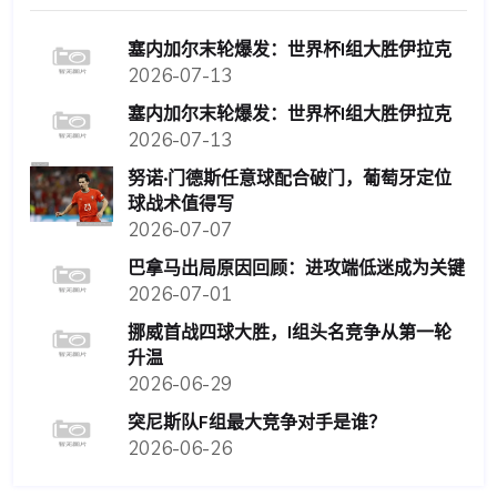
塞内加尔末轮爆发：世界杯I组大胜伊拉克
2026-07-13
塞内加尔末轮爆发：世界杯I组大胜伊拉克
2026-07-13
努诺·门德斯任意球配合破门，葡萄牙定位
球战术值得写
2026-07-07
巴拿马出局原因回顾：进攻端低迷成为关键
2026-07-01
挪威首战四球大胜，I组头名竞争从第一轮
升温
2026-06-29
突尼斯队F组最大竞争对手是谁？
2026-06-26