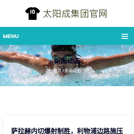
新闻动态
首页
新闻动态
萨拉赫内切爆射制胜，利物浦边路施压