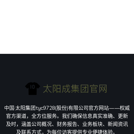
中国·太阳集团tyc9728(股份)有限公司官方网站——权威
官方渠道，全方位服务。我们确保信息真实准确、更新
及时，涵盖公司概况、财务报告、业务板块、新闻资讯
及联系方式，为每位访客提供专业便捷体验。