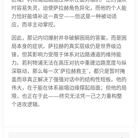
时容易失灵，迫使萨拉赫角色异化，而他的个人能
力恰好能填补这一真空——但这是一种被动适
应，而非主动掌控。
因此，那记内切爆射并非破解困局的答案，而是困
局本身的症状。萨拉赫的真实层级仍是世界级边
锋，但其影响力受限于体系对边路通道的维持能
力。若利物浦无法在高压对抗中重建边路宽度与纵
深联动，那么每一次“萨拉赫救主”，都只是暂时掩
盖而非真正解决了强强对话中的结构性短板。他的
伟大，在于能在体系崩塌边缘撑起局面；但他的局
限，也正在于此——终究无法凭一己之力重构整
个进攻逻辑。