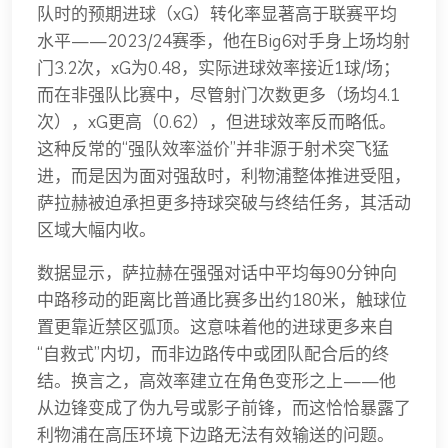
队时的预期进球（xG）转化率显著高于联赛平均
水平——2023/24赛季，他在Big6对手身上场均射
门3.2次，xG为0.48，实际进球效率接近1球/场；
而在非强队比赛中，尽管射门次数更多（场均4.1
次），xG更高（0.62），但进球效率反而略低。
这种反常的“强队效率溢价”并非源于射术突飞猛
进，而是因为面对强敌时，利物浦整体推进受阻，
萨拉赫被迫承担更多持球突破与终结任务，其活动
区域大幅内收。
数据显示，萨拉赫在强强对话中平均每90分钟向
中路移动的距离比普通比赛多出约180米，触球位
置更靠近禁区弧顶。这意味着他的进球更多来自
“自救式”内切，而非边路传中或团队配合后的终
结。换言之，高效率建立在角色变形之上——他
从边锋变成了伪九号或影子前锋，而这恰恰暴露了
利物浦在高压环境下边路无法有效输送的问题。