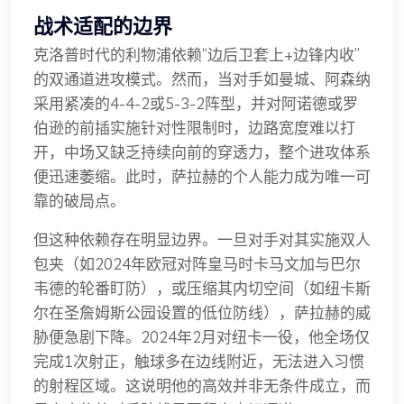
战术适配的边界
克洛普时代的利物浦依赖“边后卫套上+边锋内收”
的双通道进攻模式。然而，当对手如曼城、阿森纳
采用紧凑的4-4-2或5-3-2阵型，并对阿诺德或罗
伯逊的前插实施针对性限制时，边路宽度难以打
开，中场又缺乏持续向前的穿透力，整个进攻体系
便迅速萎缩。此时，萨拉赫的个人能力成为唯一可
靠的破局点。
但这种依赖存在明显边界。一旦对手对其实施双人
包夹（如2024年欧冠对阵皇马时卡马文加与巴尔
韦德的轮番盯防），或压缩其内切空间（如纽卡斯
尔在圣詹姆斯公园设置的低位防线），萨拉赫的威
胁便急剧下降。2024年2月对纽卡一役，他全场仅
完成1次射正，触球多在边线附近，无法进入习惯
的射程区域。这说明他的高效并非无条件成立，而