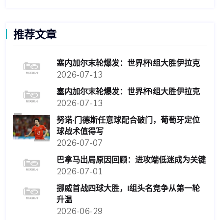
推荐文章
塞内加尔末轮爆发：世界杯I组大胜伊拉克
2026-07-13
塞内加尔末轮爆发：世界杯I组大胜伊拉克
2026-07-13
努诺·门德斯任意球配合破门，葡萄牙定位
球战术值得写
2026-07-07
巴拿马出局原因回顾：进攻端低迷成为关键
2026-07-01
挪威首战四球大胜，I组头名竞争从第一轮
升温
2026-06-29