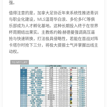
强。
值得注意的是，加拿大足协近年来系统性推进青训
与职业化建设，MLS温哥华白浪、多伦多FC等俱
乐部成为人才孵化基地。这种长期投入终于在世界
杯周期结出果实。主教练约翰·赫德曼强调高压逼
抢与快速转换，打法极具侵略性，若能在首战对阵
卡塔尔时抢下三分，将极大提振士气并掌握出线主
动权。