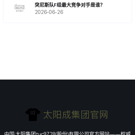
突尼斯队F组最大竞争对手是谁？
2026-06-26
中国·太阳集团tyc9728(股份)有限公司官方网站——权威