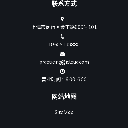
联系方式
上海市闵行区金丰路809号101
19605139880
practicing@icloud.com
营业时间：9:00-6:00
网站地图
SiteMap